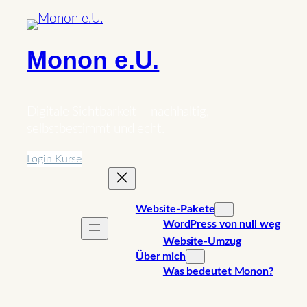
Zum
Inhalt
springen
Monon e.U.
Digitale Sichtbarkeit – nachhaltig,
selbstbestimmt und echt.
Login Kurse
Website-Pakete
WordPress von null weg
Website-Umzug
Über mich
Was bedeutet Monon?