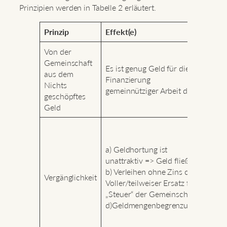
Prinzipien werden in Tabelle 2 erläutert.
Prinzip
Effekt(e)
Praxis
Von der
Gemeinschaft
Coloni
Es ist genug Geld für die
aus dem
(z.B.
Finanzierung
Nichts
Conne
gemeinnütziger Arbeit da
geschöpftes
Jh)
Geld
Brakt
12.-14
a) Geldhortung ist
x pro 
unattraktiv => Geld fließt
„verru
b) Verleihen ohne Zins c)
neue f
Vergänglichkeit
Voller/teilweiser Ersatz für
Münz
„Steuer“ der Gemeinschaft
Schwu
d)Geldmengenbegrenzung
Wörgl
Schw