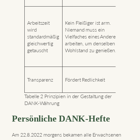
ca. 1
Zeitta
z.B. 
Arbeitszeit
Kein Fleißiger ist arm.
Tausc
wird
Niemand muss ein
Münc
standardmäßig
Vielfaches eines Anderen
Früher
gleichwertig
arbeiten, um denselben
in dör
getauscht
Wohlstand zu genießen.
Gemei
prakti
Schlo
Transparenz
Fördert Redlichkeit
Tempe
Gemei
Tabelle 2 Prinzipien in der Gestaltung der
DANK-Währung
Persönliche DANK-Hefte
Am 22.8.2022 morgens bekamen alle Erwachsenen