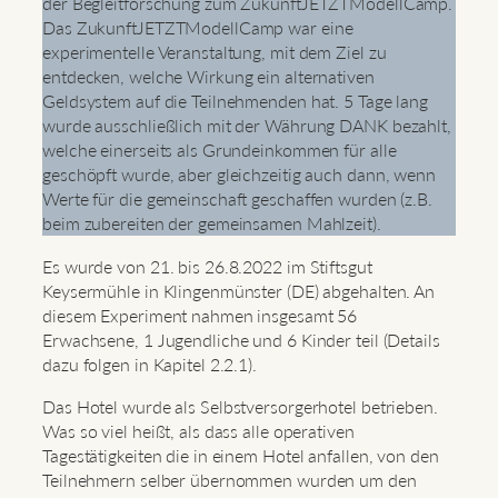
der Begleitforschung zum ZukunftJETZTModellCamp.
Das ZukunftJETZTModellCamp war eine
experimentelle Veranstaltung, mit dem Ziel zu
entdecken, welche Wirkung ein alternativen
Geldsystem auf die Teilnehmenden hat. 5 Tage lang
wurde ausschließlich mit der Währung DANK bezahlt,
welche einerseits als Grundeinkommen für alle
geschöpft wurde, aber gleichzeitig auch dann, wenn
Werte für die gemeinschaft geschaffen wurden (z.B.
beim zubereiten der gemeinsamen Mahlzeit).
Es wurde von 21. bis 26.8.2022 im Stiftsgut
Keysermühle in Klingenmünster (DE) abgehalten. An
diesem Experiment nahmen insgesamt 56
Erwachsene, 1 Jugendliche und 6 Kinder teil (Details
dazu folgen in Kapitel 2.2.1).
Das Hotel wurde als Selbstversorgerhotel betrieben.
Was so viel heißt, als dass alle operativen
Tagestätigkeiten die in einem Hotel anfallen, von den
Teilnehmern selber übernommen wurden um den