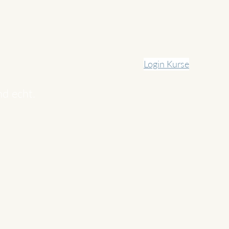
Login Kurse
nd echt.
Website-Pakete
Über mich