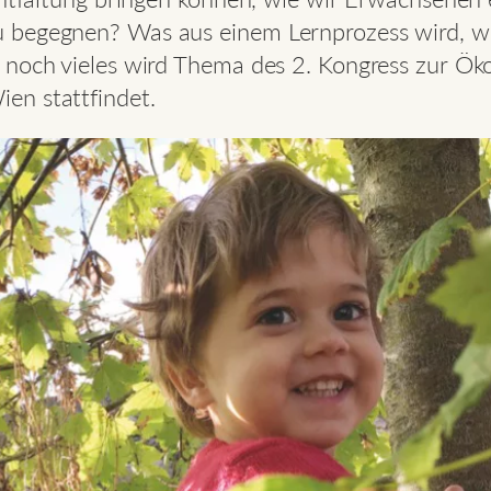
 begegnen? Was aus einem Lernprozess wird, we
noch vieles wird Thema des 2. Kongress zur Ökol
en stattfindet.