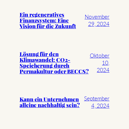
Ein regeneratives
November
Finanzsystem: Eine
29, 2024
Vision für die Zukunft
Lösung für den
Oktober
Klimawandel: CO2-
10,
Speicherung durch
2024
Permakultur oder BECCS?
September
Kann ein Unternehmen
alleine nachhaltig sein?
4, 2024