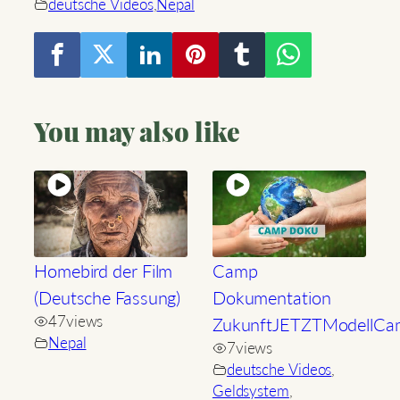
deutsche Videos
,
Nepal
You may also like
Homebird der Film
Camp
(Deutsche Fassung)
Dokumentation
47
views
ZukunftJETZTModellCa
Nepal
7
views
deutsche Videos
,
Geldsystem
,