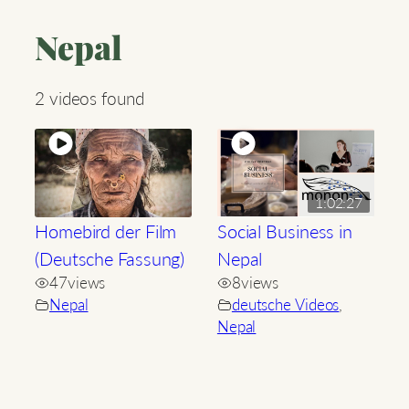
Nepal
2 videos found
1:02:27
Homebird der Film
Social Business in
(Deutsche Fassung)
Nepal
47
views
8
views
Nepal
deutsche Videos
,
Nepal