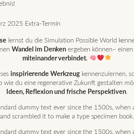
ebnis!
ärz 2025 Extra-Termin
se
lernst du die Simulation Possible World ken
inen
Wandel im Denken
ergeben können– einen
miteinander verbindet.
eses
inspirierende Werkzeug
kennenzulernen, s
so wie du eine regenerative Zukunft gestalten 
Ideen, Reflexion und frische Perspektiven
.
andard dummy text ever since the 1500s, when a
and scrambled it to make a type specimen book
andard dummy text ever since the 1500s, when a