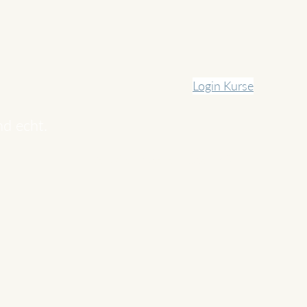
Login Kurse
nd echt.
Website-Pakete
Über mich